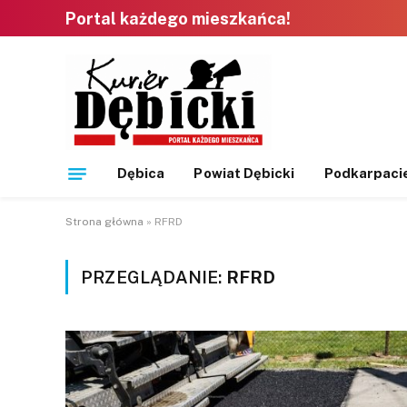
Portal każdego mieszkańca!
Dębica
Powiat Dębicki
Podkarpaci
Strona główna
»
RFRD
PRZEGLĄDANIE:
RFRD