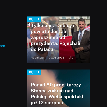
DĘBICA
Tylko oni z Dębicy i
powiatu dostali
zaproszenie od
prezydenta. Pojechali
com
do Pałacu
Redakcja
07.08.2026
0
DĘBICA
Ponad 80 proc. tarczy
Słońca zniknie nad
Polską. Wielki spektakl
już 12 sierpnia