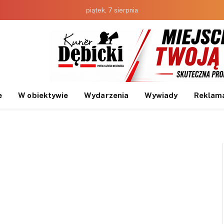
piątek, 7 sierpnia
e
W obiektywie
Wydarzenia
Wywiady
Reklam