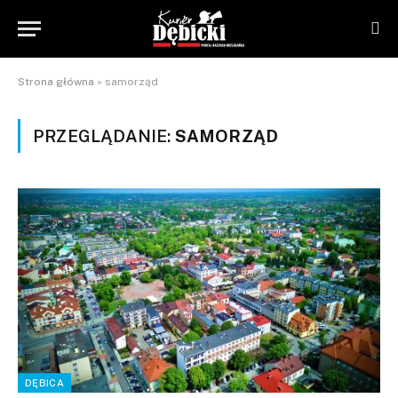
Strona główna
»
samorząd
PRZEGLĄDANIE:
SAMORZĄD
DĘBICA