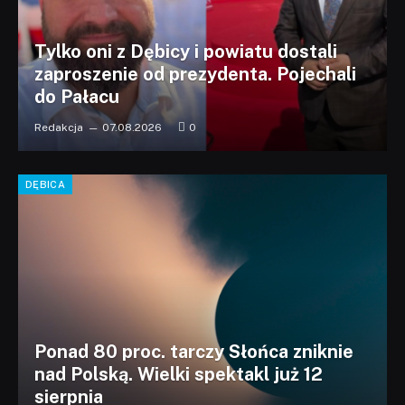
Tylko oni z Dębicy i powiatu dostali
zaproszenie od prezydenta. Pojechali
do Pałacu
Redakcja
07.08.2026
0
DĘBICA
Ponad 80 proc. tarczy Słońca zniknie
nad Polską. Wielki spektakl już 12
sierpnia