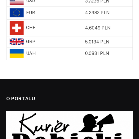
USD
3.7236 PLN
EUR
4.2982 PLN
CHF
4.6049 PLN
GBP
5.0134 PLN
UAH
0.0831 PLN
O PORTALU