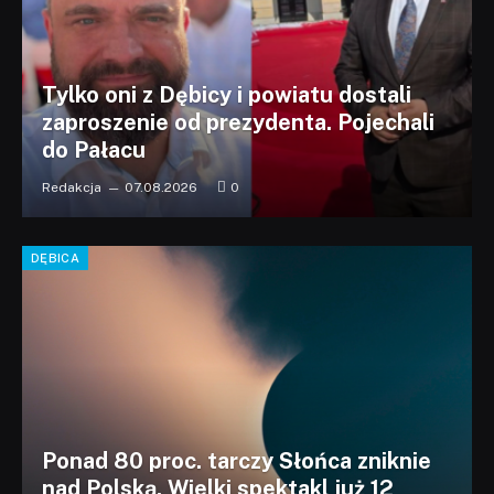
Tylko oni z Dębicy i powiatu dostali
zaproszenie od prezydenta. Pojechali
do Pałacu
Redakcja
07.08.2026
0
DĘBICA
Ponad 80 proc. tarczy Słońca zniknie
nad Polską. Wielki spektakl już 12