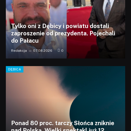
Tylko oni z Dębicy i powiatu dostali
zaproszenie od prezydenta. Pojechali
do Pałacu
Redakcja
07.08.2026
0
DĘBICA
Ponad 80 proc. tarczy Słońca zniknie
nad Polską. Wielki spektakl już 12