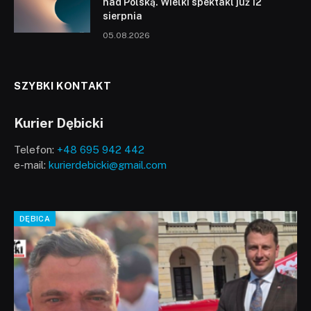
nad Polską. Wielki spektakl już 12
sierpnia
05.08.2026
SZYBKI KONTAKT
Kurier Dębicki
Telefon:
+48 695 942 442
e-mail:
kurierdebicki@gmail.com
DĘBICA