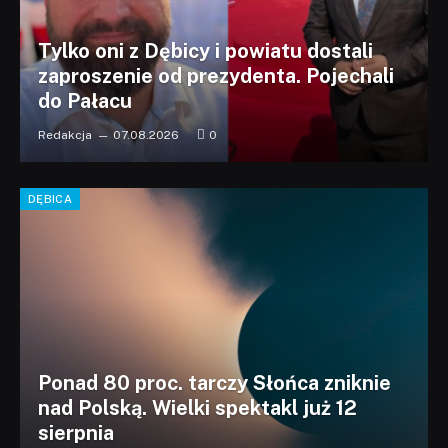
Tylko oni z Dębicy i powiatu dostali
zaproszenie od prezydenta. Pojechali
do Pałacu
Redakcja
07.08.2026
0
DĘBICA
Ponad 80 proc. tarczy Słońca zniknie
nad Polską. Wielki spektakl już 12
sierpnia