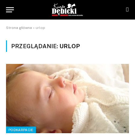
Strona główna
»
urlop
PRZEGLĄDANIE:
URLOP
PODKARPACIE