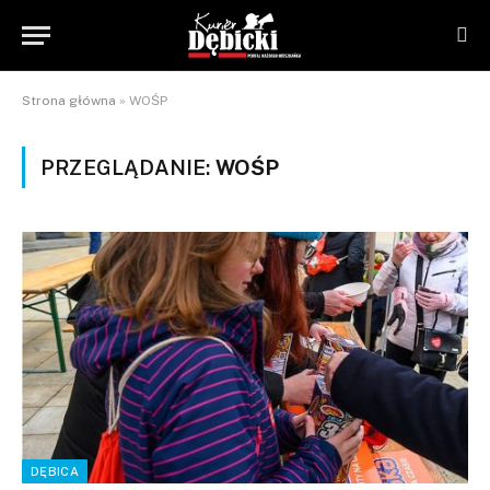
Strona główna
»
WOŚP
PRZEGLĄDANIE:
WOŚP
DĘBICA