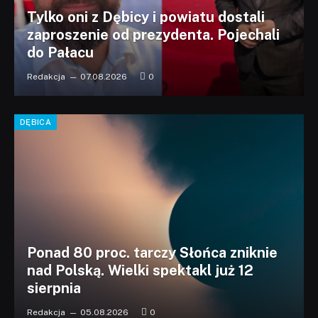
Tylko oni z Dębicy i powiatu dostali
zaproszenie od prezydenta. Pojechali
do Pałacu
Redakcja
07.08.2026
0
DĘBICA
Ponad 80 proc. tarczy Słońca zniknie
nad Polską. Wielki spektakl już 12
sierpnia
Redakcja
05.08.2026
0