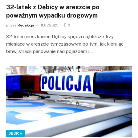
32-latek z Dębicy w areszcie po
poważnym wypadku drogowym
przez
Redakcja
11.07.2025
0
32-letni mieszkaniec Dębicy spędzi najbliższe trzy
miesiące w areszcie tymczasowym po tym, jak kierując
bmw, stracił panowanie nad pojazdem i…
DĘBICA