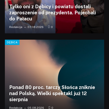
Tylko oni z Dębicy i powiatu dostali
zaproszenie od prezydenta. Pojechali
do Pałacu
Redakcja
07.08.2026
0
DĘBICA
Ponad 80 proc. tarczy Słońca zniknie
nad Polską. Wielki spektakl już 12
sierpnia
Redakcja
05.08.2026
0