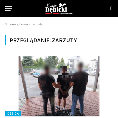
Strona główna
»
zarzuty
PRZEGLĄDANIE:
ZARZUTY
DĘBICA