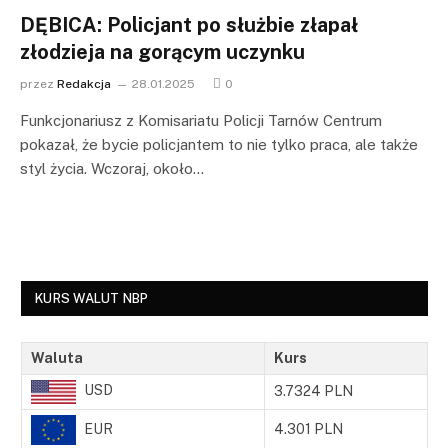
DĘBICA: Policjant po służbie złapał
złodzieja na gorącym uczynku
przez
Redakcja
28.01.2025
0
Funkcjonariusz z Komisariatu Policji Tarnów Centrum
pokazał, że bycie policjantem to nie tylko praca, ale także
styl życia. Wczoraj, około…
KURS WALUT NBP
Waluta
Kurs
USD
3.7324 PLN
EUR
4.301 PLN