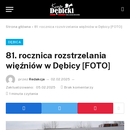
Strona główna
»
81. rocznica rozstrzelania więźniów w Dębicy [FOTO]
DĘBICA
81. rocznica rozstrzelania
więźniów w Dębicy [FOTO]
przez
Redakcja
02.02.2025
Zaktualizowano:
05.02.2025
Brak komentarzy
1 minuta czytania