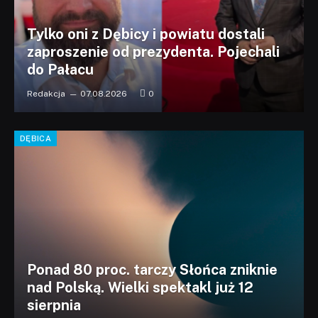
Tylko oni z Dębicy i powiatu dostali
zaproszenie od prezydenta. Pojechali
do Pałacu
Redakcja
07.08.2026
0
DĘBICA
Ponad 80 proc. tarczy Słońca zniknie
nad Polską. Wielki spektakl już 12
sierpnia