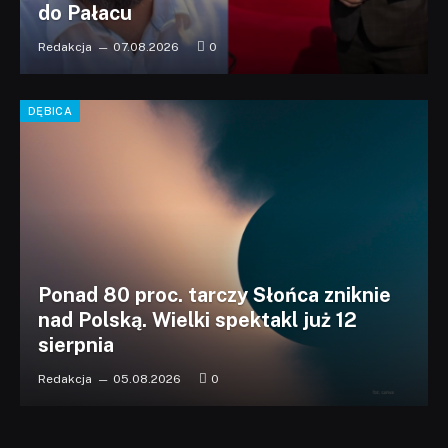
do Pałacu
Redakcja
07.08.2026
0
DĘBICA
Ponad 80 proc. tarczy Słońca zniknie
nad Polską. Wielki spektakl już 12
sierpnia
Redakcja
05.08.2026
0