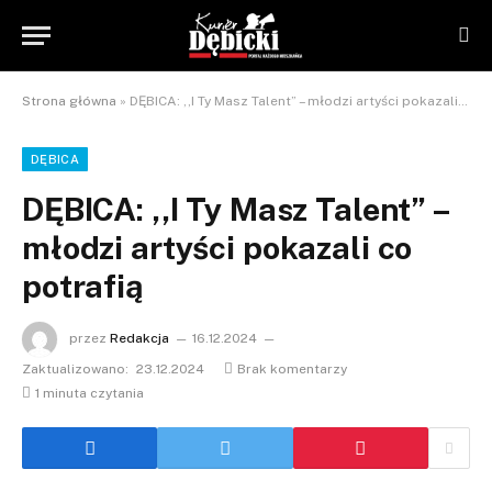
Strona główna
»
DĘBICA: ,,I Ty Masz Talent” – młodzi artyści pokazali co potrafią
DĘBICA
DĘBICA: ,,I Ty Masz Talent” –
młodzi artyści pokazali co
potrafią
przez
Redakcja
16.12.2024
Zaktualizowano:
23.12.2024
Brak komentarzy
1 minuta czytania