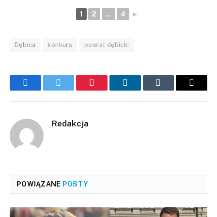
1
2
...
4
►
Dębica
konkurs
powiat dębicki
Facebook
Twitter
Pinterest
LinkedIn
Tumblr
Email
Redakcja
POWIĄZANE
POSTY