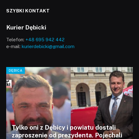
SZYBKI KONTAKT
Kurier Dębicki
Telefon:
+48 695 942 442
e-mail:
kurierdebicki@gmail.com
DĘBICA
Tylko oni z Dębicy i powiatu dostali
zaproszenie od prezydenta. Pojechali