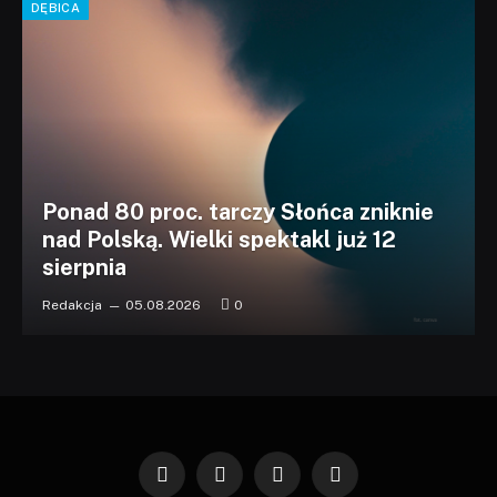
DĘBICA
Ponad 80 proc. tarczy Słońca zniknie
nad Polską. Wielki spektakl już 12
sierpnia
Redakcja
05.08.2026
0
Facebook
X
Instagram
Pinterest