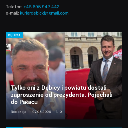
Telefon:
+48 695 942 442
e-mail:
kurierdebicki@gmail.com
DĘBICA
Tylko oni z Dębicy i powiatu dostali
zaproszenie od prezydenta. Pojechali
do Pałacu
Redakcja
07.08.2026
0