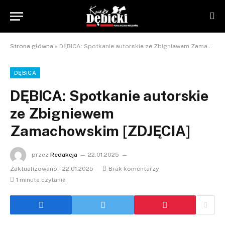
Strona główna
»
DĘBICA: Spotkanie autorskie ze Zbigniewem Zamachowskim [ZDJĘCIA]
DĘBICA
DĘBICA: Spotkanie autorskie
ze Zbigniewem
Zamachowskim [ZDJĘCIA]
przez
Redakcja
22.01.2025
Zaktualizowano:
22.01.2025
Brak komentarzy
1 minuta czytania