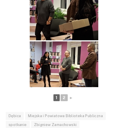
1
2
►
Dębica
Miejska i Powiatowa Biblioteka Publiczna
spotkanie
Zbigniew Zamachowski