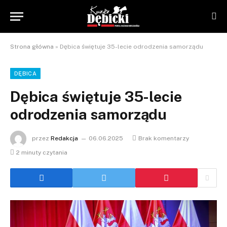
Strona główna
»
Dębica świętuje 35-lecie odrodzenia samorządu
DĘBICA
Dębica świętuje 35-lecie
odrodzenia samorządu
przez
Redakcja
06.06.2025
Brak komentarzy
2 minuty czytania