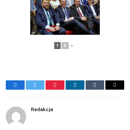
1
2
►
Facebook
Twitter
Pinterest
LinkedIn
Tumblr
Email
Redakcja