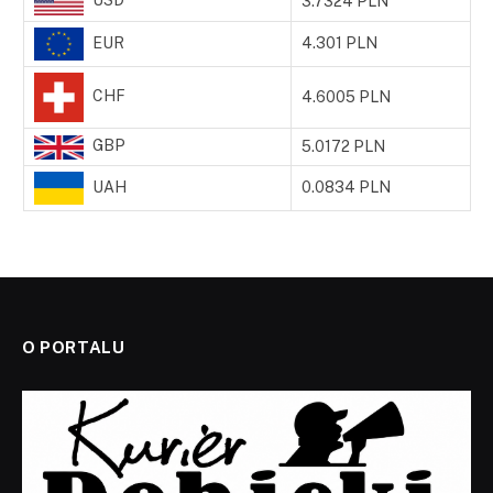
USD
3.7324 PLN
EUR
4.301 PLN
CHF
4.6005 PLN
GBP
5.0172 PLN
UAH
0.0834 PLN
O PORTALU