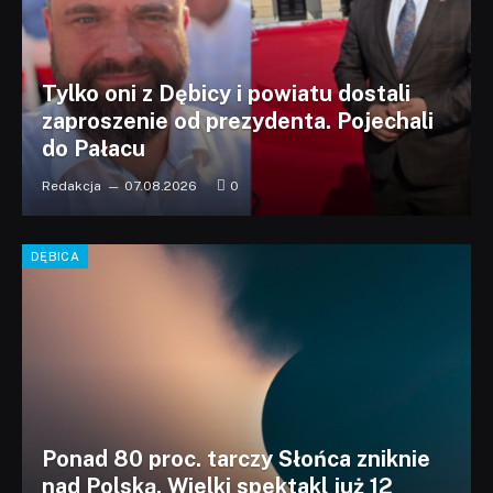
Tylko oni z Dębicy i powiatu dostali
zaproszenie od prezydenta. Pojechali
do Pałacu
Redakcja
07.08.2026
0
DĘBICA
Ponad 80 proc. tarczy Słońca zniknie
nad Polską. Wielki spektakl już 12