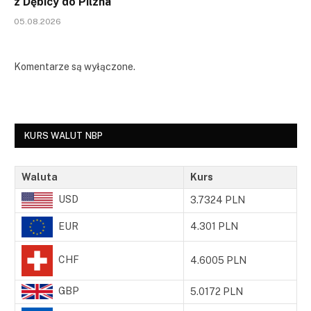
z Dębicy do Pilzna
05.08.2026
Komentarze są wyłączone.
KURS WALUT NBP
Waluta
Kurs
USD
3.7324 PLN
EUR
4.301 PLN
CHF
4.6005 PLN
GBP
5.0172 PLN