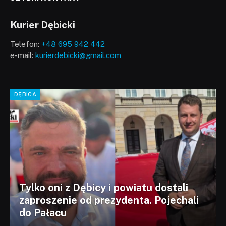
Kurier Dębicki
Telefon:
+48 695 942 442
e-mail:
kurierdebicki@gmail.com
DĘBICA
Tylko oni z Dębicy i powiatu dostali
zaproszenie od prezydenta. Pojechali
do Pałacu