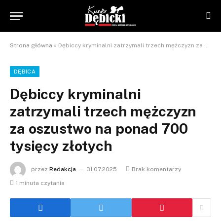
Strona główna
»
Dębiccy kryminalni zatrzymali trzech mężczyzn za oszustwo na ponad 700 tysięcy złotych
DĘBICA
Dębiccy kryminalni
zatrzymali trzech mężczyzn
za oszustwo na ponad 700
tysięcy złotych
przez
Redakcja
31.07.2025
Brak komentarzy
1 minuta czytania