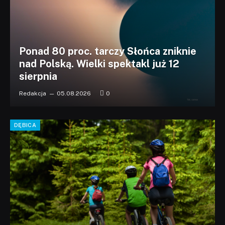
Ponad 80 proc. tarczy Słońca zniknie
nad Polską. Wielki spektakl już 12
sierpnia
Redakcja
05.08.2026
0
DĘBICA