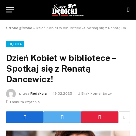
Strona główna
»
Dzień Kobiet w bibliotece – Spotkaj się z Renatą Dancewicz!
DĘBICA
Dzień Kobiet w bibliotece –
Spotkaj się z Renatą
Dancewicz!
przez
Redakcja
19.02.2025
Brak komentarzy
1 minuta czytania