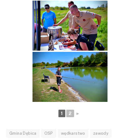
1
2
►
Gmina Dębica
OSP
wędkarstwo
zawody