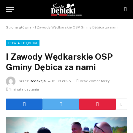
Strona główna
»
I Zawody Wędkarskie OSP Gminy Dębica za nami
POWIAT DĘBICKI
I Zawody Wędkarskie OSP
Gminy Dębica za nami
przez
Redakcja
01.09.2025
Brak komentarzy
1 minuta czytania