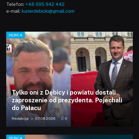
Telefon:
+48 695 942 442
e-mail:
kurierdebicki@gmail.com
DĘBICA
Tylko oni z Dębicy i powiatu dostali
zaproszenie od prezydenta. Pojechali
do Pałacu
Redakcja
07.08.2026
0
DĘBICA