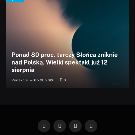
Ponad 80 proc. tarczy Słońca zniknie
nad Polską. Wielki spektakl już 12
sierpnia
Redakcja
05.08.2026
0
Facebook
X
Instagram
Pinterest
(Twitter)