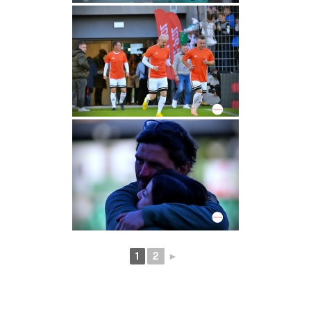
1
2
►