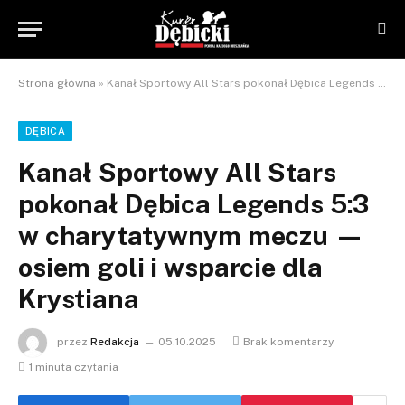
Strona główna
»
Kanał Sportowy All Stars pokonał Dębica Legends 5:3 w charytatywnym meczu — osiem goli i wsparcie dla Krystiana
DĘBICA
Kanał Sportowy All Stars
pokonał Dębica Legends 5:3
w charytatywnym meczu —
osiem goli i wsparcie dla
Krystiana
przez
Redakcja
05.10.2025
Brak komentarzy
1 minuta czytania