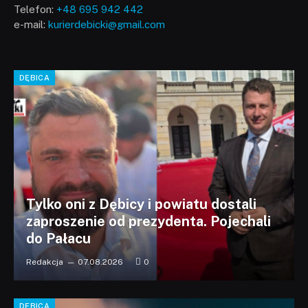
Telefon:
+48 695 942 442
e-mail:
kurierdebicki@gmail.com
DĘBICA
Tylko oni z Dębicy i powiatu dostali
zaproszenie od prezydenta. Pojechali
do Pałacu
Redakcja
07.08.2026
0
DĘBICA