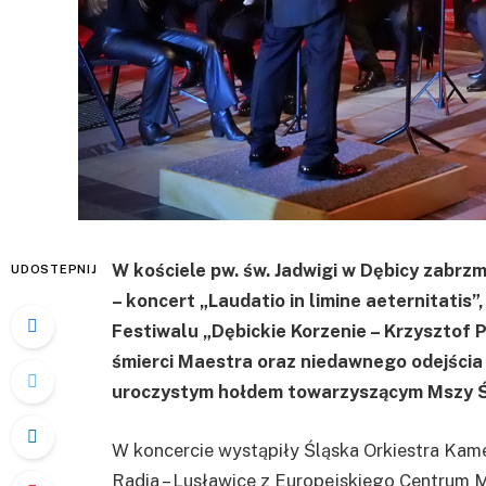
W kościele pw. św. Jadwigi w Dębicy zabr
UDOSTEPNIJ
– koncert „Laudatio in limine aeternitati
Festiwalu „Dębickie Korzenie – Krzysztof P
śmierci Maestra oraz niedawnego odejścia ś
uroczystym hołdem towarzyszącym Mszy Świ
W koncercie wystąpiły Śląska Orkiestra Kame
Radia – Lusławice z Europejskiego Centrum 