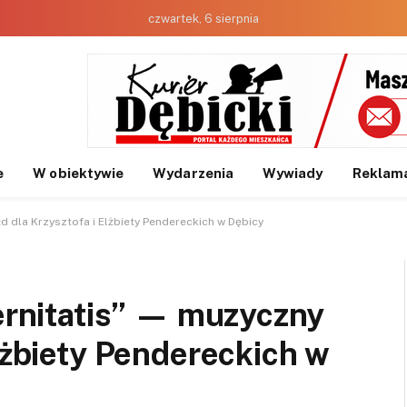
czwartek, 6 sierpnia
e
W obiektywie
Wydarzenia
Wywiady
Reklam
łd dla Krzysztofa i Elżbiety Pendereckich w Dębicy
ternitatis” — muzyczny
Elżbiety Pendereckich w