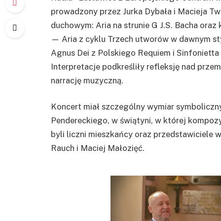
prowadzony przez Jurka Dybała i Macieja Two
duchowym: Aria na strunie G J.S. Bacha ora
— Aria z cyklu Trzech utworów w dawnym styl
Agnus Dei z Polskiego Requiem i Sinfonietta n
Interpretacje podkreśliły refleksję nad prze
narrację muzyczną.
Koncert miał szczególny wymiar symboliczny
Pendereckiego, w świątyni, w której kompozy
byli liczni mieszkańcy oraz przedstawiciele
Rauch i Maciej Małozięć.