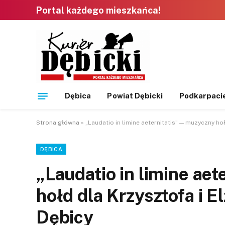
Portal każdego mieszkańca!
Dębica
Powiat Dębicki
Podkarpaci
Strona główna
»
„Laudatio in limine aeternitatis” — muzyczny ho
DĘBICA
„Laudatio in limine ae
hołd dla Krzysztofa i 
Dębicy