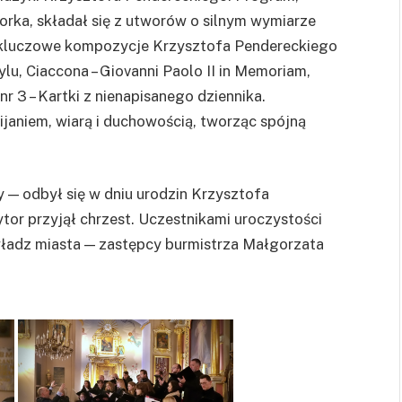
rka, składał się z utworów o silnym wymiarze
z kluczowe kompozycje Krzysztofa Pendereckiego
u, Ciaccona – Giovanni Paolo II in Memoriam,
r 3 – Kartki z nienapisanego dziennika.
mijaniem, wiarą i duchowością, tworząc spójną
 — odbył się w dniu urodzin Krzysztofa
tor przyjął chrzest. Uczestnikami uroczystości
 władz miasta — zastępcy burmistrza Małgorzata