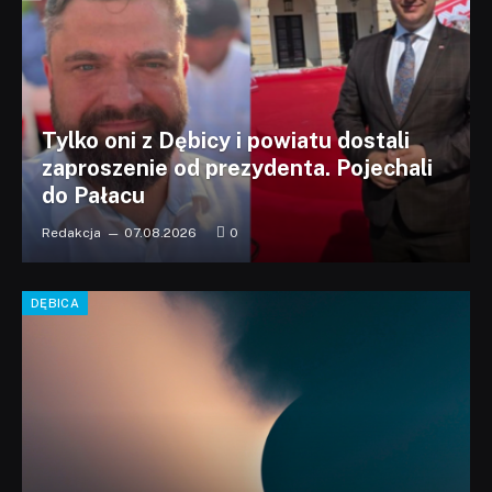
Tylko oni z Dębicy i powiatu dostali
zaproszenie od prezydenta. Pojechali
do Pałacu
Redakcja
07.08.2026
0
DĘBICA