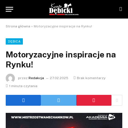
Strona główna
»
Motoryzacyjne inspiracje na Rynku!
DĘBICA
Motoryzacyjne inspiracje na
Rynku!
przez
Redakcja
27.02.2025
Brak komentarzy
1 minuta czytania