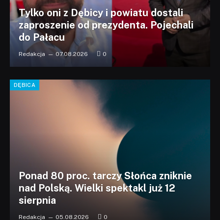
Tylko oni z Dębicy i powiatu dostali
zaproszenie od prezydenta. Pojechali
do Pałacu
Redakcja
07.08.2026
0
DĘBICA
Ponad 80 proc. tarczy Słońca zniknie
nad Polską. Wielki spektakl już 12
sierpnia
Redakcja
05.08.2026
0