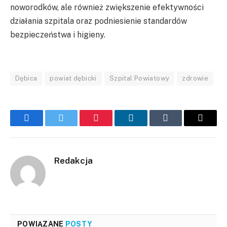
noworodków, ale również zwiększenie efektywności
działania szpitala oraz podniesienie standardów
bezpieczeństwa i higieny.
Dębica
powiat dębicki
Szpital Powiatowy
zdrowie
Facebook
Twitter
Pinterest
LinkedIn
Tumblr
Email
Redakcja
POWIĄZANE
POSTY