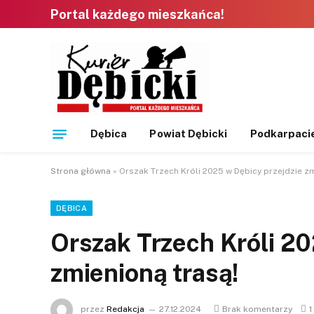
Portal każdego mieszkańca!
Dębica
Powiat Dębicki
Podkarpaci
Strona główna
»
Orszak Trzech Króli 2025 w Dębicy przejdzie zm
DĘBICA
Orszak Trzech Króli 20
zmienioną trasą!
przez
Redakcja
27.12.2024
Brak komentarzy
1