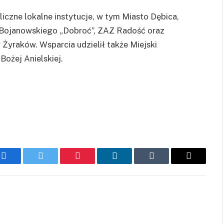
iczne lokalne instytucje, w tym Miasto Dębica,
 Bojanowskiego „Dobroć”, ZAZ Radość oraz
 Żyraków. Wsparcia udzielił także Miejski
Bożej Anielskiej.
Facebook
Twitter
Pinterest
LinkedIn
Tumblr
Email