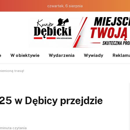
czwartek, 6 sierpnia
e
W obiektywie
Wydarzenia
Wywiady
Reklam
ienioną trasą!
25 w Dębicy przejdzie
 minuta czytania