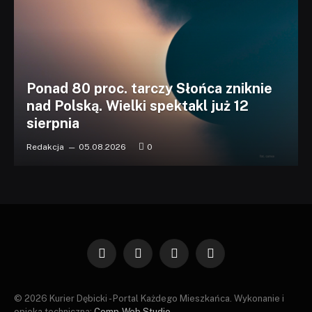
Ponad 80 proc. tarczy Słońca zniknie
nad Polską. Wielki spektakl już 12
sierpnia
Redakcja
05.08.2026
0
Facebook
X
Instagram
Pinterest
(Twitter)
© 2026 Kurier Dębicki - Portal Każdego Mieszkańca. Wykonanie i
opieka techniczna:
Comp-Web Studio
.