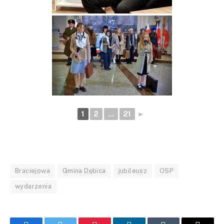
1
2
...
21
►
Braciejowa
Gmina Dębica
jubileusz
OSP
wydarzenia