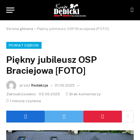
Strona główna
»
Piękny jubileusz OSP Braciejowa [FOTO]
POWIAT DĘBICKI
Piękny jubileusz OSP
Braciejowa [FOTO]
przez
Redakcja
01.06.2025
Zaktualizowano:
03.06.2025
Brak komentarzy
1 minuta czytania