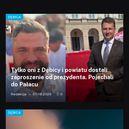
DĘBICA
Tylko oni z Dębicy i powiatu dostali
zaproszenie od prezydenta. Pojechali
do Pałacu
Redakcja
07.08.2026
0
DĘBICA