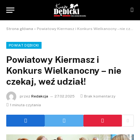
Strona główna
»
Powiatowy Kiermasz i Konkurs Wielkanocny – nie czekaj, weź udział!
POWIAT DĘBICKI
Powiatowy Kiermasz i
Konkurs Wielkanocny – nie
czekaj, weź udział!
przez
Redakcja
27.02.2025
Brak komentarzy
1 minuta czytania