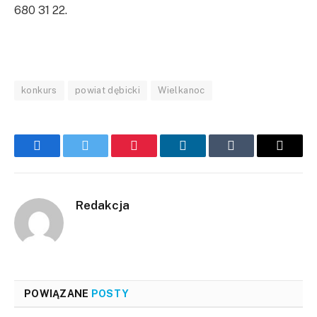
680 31 22.
konkurs
powiat dębicki
Wielkanoc
Facebook
Twitter
Pinterest
LinkedIn
Tumblr
Email
Redakcja
POWIĄZANE
POSTY