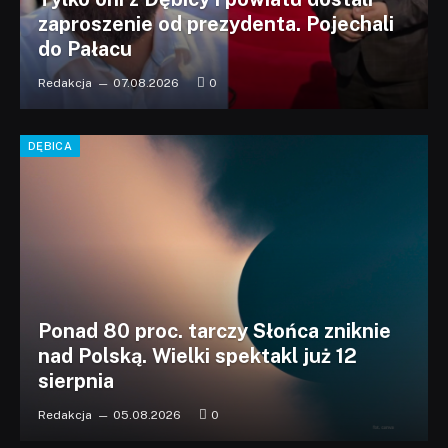
zaproszenie od prezydenta. Pojechali
do Pałacu
Redakcja
07.08.2026
0
DĘBICA
Ponad 80 proc. tarczy Słońca zniknie
nad Polską. Wielki spektakl już 12
sierpnia
Redakcja
05.08.2026
0