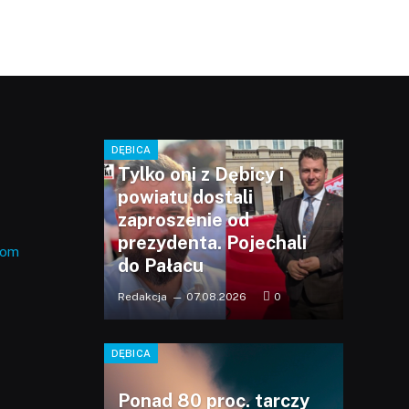
DĘBICA
Tylko oni z Dębicy i
powiatu dostali
zaproszenie od
prezydenta. Pojechali
com
do Pałacu
Redakcja
07.08.2026
0
DĘBICA
Ponad 80 proc. tarczy