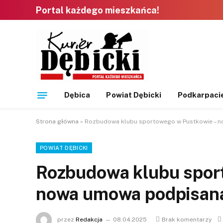
Portal każdego mieszkańca!
Dębica
Powiat Dębicki
Podkarpaci
Strona główna
»
Rozbudowa klubu sportowego w Pustkowie – 
POWIAT DĘBICKI
Rozbudowa klubu spor
nowa umowa podpisan
przez
Redakcja
08.04.2025
Brak komentarzy