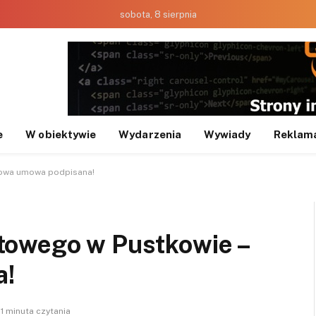
sobota, 8 sierpnia
e
W obiektywie
Wydarzenia
Wywiady
Reklam
nowa umowa podpisana!
towego w Pustkowie –
a!
1 minuta czytania