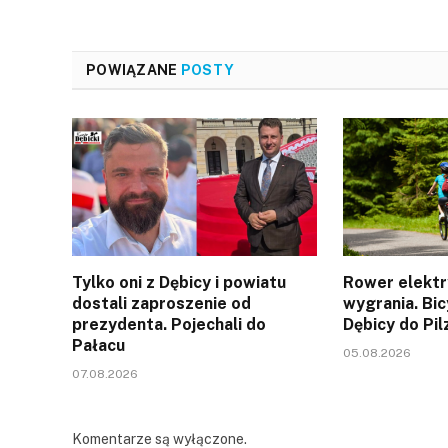
POWIĄZANE
POSTY
Tylko oni z Dębicy i powiatu
Rower elektr
dostali zaproszenie od
wygrania. Bic
prezydenta. Pojechali do
Dębicy do Pil
Pałacu
05.08.2026
07.08.2026
Komentarze są wyłączone.