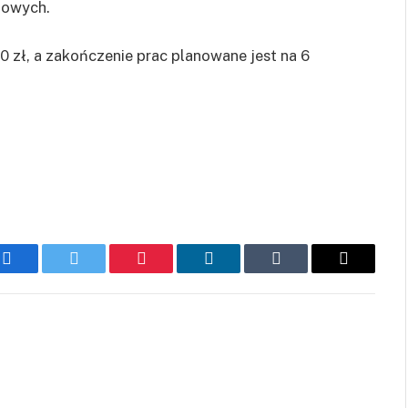
rtowych.
0 zł, a zakończenie prac planowane jest na 6
Facebook
Twitter
Pinterest
LinkedIn
Tumblr
Email