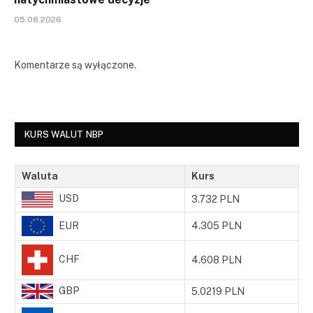
05.08.2026
Komentarze są wyłączone.
KURS WALUT NBP
Waluta
Kurs
USD
3.732 PLN
EUR
4.305 PLN
CHF
4.608 PLN
GBP
5.0219 PLN