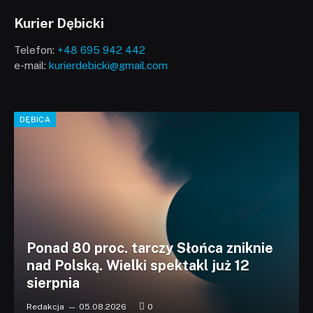
Kurier Dębicki
Telefon:
+48 695 942 442
e-mail:
kurierdebicki@gmail.com
DĘBICA
Ponad 80 proc. tarczy Słońca zniknie
nad Polską. Wielki spektakl już 12
sierpnia
Redakcja
05.08.2026
0