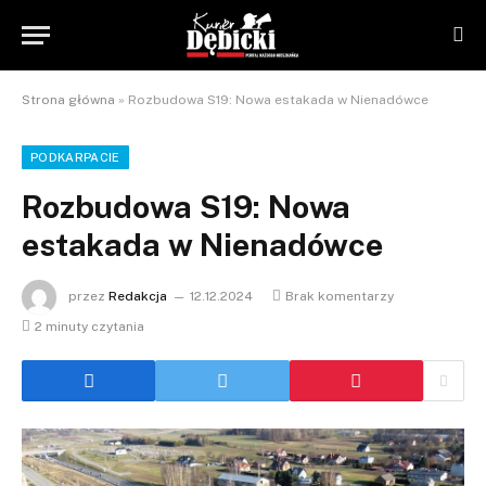
Strona główna
»
Rozbudowa S19: Nowa estakada w Nienadówce
PODKARPACIE
Rozbudowa S19: Nowa
estakada w Nienadówce
przez
Redakcja
12.12.2024
Brak komentarzy
2 minuty czytania