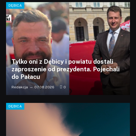
DĘBICA
Tylko oni z Dębicy i powiatu dostali
zaproszenie od prezydenta. Pojechali
do Pałacu
Redakcja
07.08.2026
0
DĘBICA