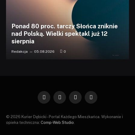
Ponad 80 proc. tarczy Słońca zniknie
nad Polską. Wielki spektakl już 12
sierpnia
Redakcja
05.08.2026
0
Facebook
X
Instagram
Pinterest
(Twitter)
© 2026 Kurier Dębicki - Portal Każdego Mieszkańca. Wykonanie i
opieka techniczna:
Comp-Web Studio
.