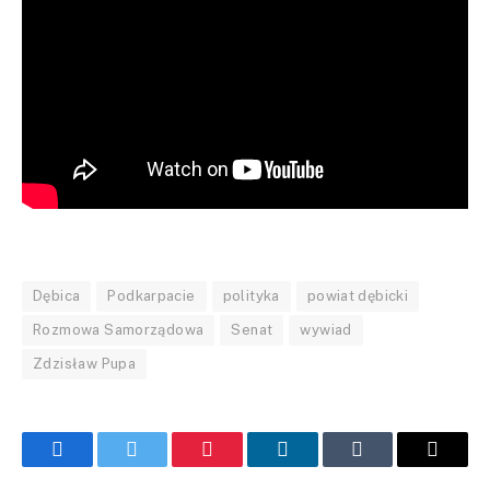
Dębica
Podkarpacie
polityka
powiat dębicki
Rozmowa Samorządowa
Senat
wywiad
Zdzisław Pupa
Facebook
Twitter
Pinterest
LinkedIn
Tumblr
Email