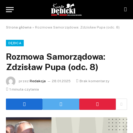
Strona główna
»
Rozmowa Samorządowa: Zdzisław Pupa (odc. 8)
DĘBICA
Rozmowa Samorządowa:
Zdzisław Pupa (odc. 8)
przez
Redakcja
28.01.2025
Brak komentarzy
1 minuta czytania