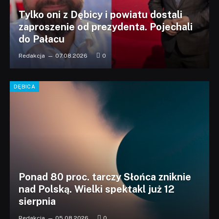
Tylko oni z Dębicy i powiatu dostali
zaproszenie od prezydenta. Pojechali
do Pałacu
Redakcja
07.08.2026
0
DĘBICA
Ponad 80 proc. tarczy Słońca zniknie
nad Polską. Wielki spektakl już 12
sierpnia
Redakcja
05.08.2026
0