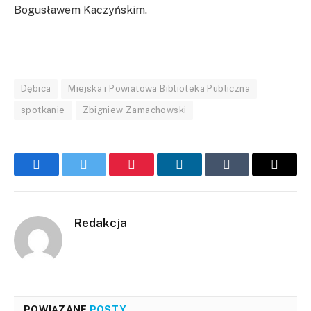
Bogusławem Kaczyńskim.
Dębica
Miejska i Powiatowa Biblioteka Publiczna
spotkanie
Zbigniew Zamachowski
Facebook
Twitter
Pinterest
LinkedIn
Tumblr
Email
Redakcja
POWIĄZANE
POSTY