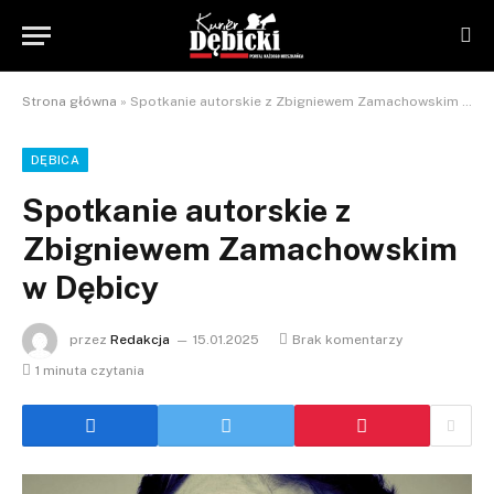
Strona główna
»
Spotkanie autorskie z Zbigniewem Zamachowskim w Dębicy
DĘBICA
Spotkanie autorskie z
Zbigniewem Zamachowskim
w Dębicy
przez
Redakcja
15.01.2025
Brak komentarzy
1 minuta czytania