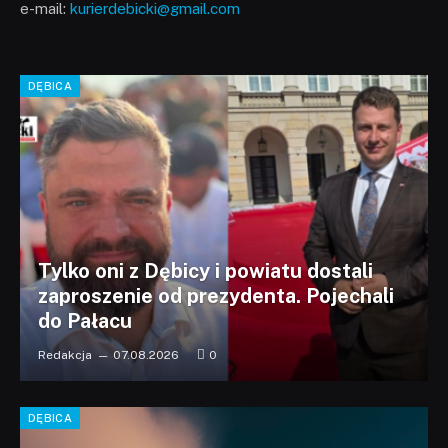
e-mail:
kurierdebicki@gmail.com
DĘBICA
Tylko oni z Dębicy i powiatu dostali
zaproszenie od prezydenta. Pojechali
do Pałacu
Redakcja
07.08.2026
0
DĘBICA