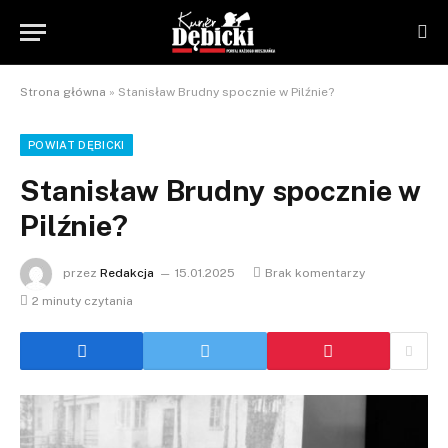
Strona główna
»
Stanisław Brudny spocznie w Pilźnie?
POWIAT DĘBICKI
Stanisław Brudny spocznie w
Pilźnie?
przez
Redakcja
15.01.2025
Brak komentarzy
2 minuty czytania