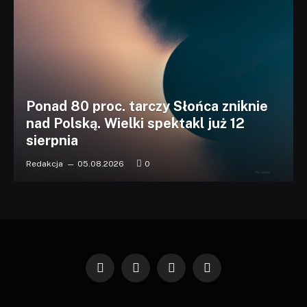
Ponad 80 proc. tarczy Słońca zniknie
nad Polską. Wielki spektakl już 12
sierpnia
Redakcja
05.08.2026
0
Facebook
X
Instagram
Pinterest
(Twitter)