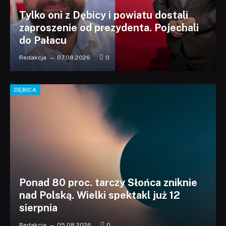
Tylko oni z Dębicy i powiatu dostali
zaproszenie od prezydenta. Pojechali
do Pałacu
Redakcja
07.08.2026
0
DĘBICA
Ponad 80 proc. tarczy Słońca zniknie
nad Polską. Wielki spektakl już 12
sierpnia
Redakcja
05.08.2026
0