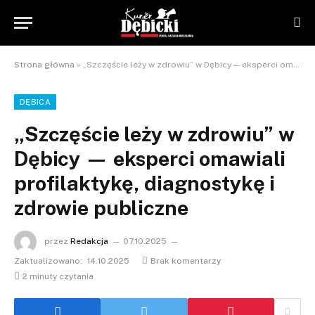
Strona główna
»
„Szczęście leży w zdrowiu” w Dębicy — eksperci omawiali profilaktykę, diagnostykę i zdrowie publiczne
DĘBICA
„Szczęście leży w zdrowiu” w
Dębicy — eksperci omawiali
profilaktykę, diagnostykę i
zdrowie publiczne
przez
Redakcja
07.10.2025
Zaktualizowano:
14.10.2025
Brak komentarzy
2 minuty czytania