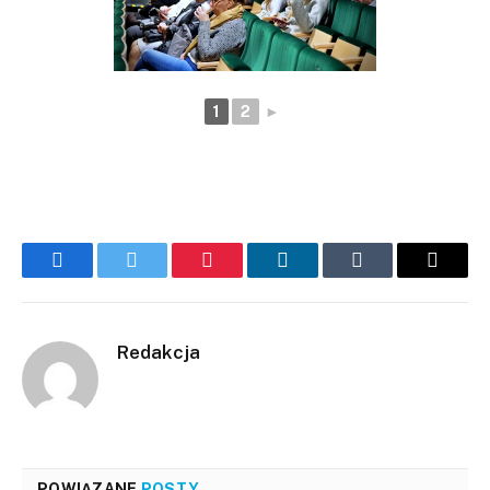
1
2
►
Facebook
Twitter
Pinterest
LinkedIn
Tumblr
Email
Redakcja
POWIĄZANE
POSTY