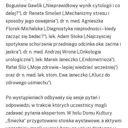
Bogusław Gawlik („Nieprawidłowy wynik cytologii i co
dalej?”), dr Renata Smoleń („Mechanizmy stresu i
sposoby jego oswajania”), dr n. med. Agnieszka
Florek‑Michalska („Diagnostyka niepłodności – kiedy
zacząć się badać?”), lek. Adam Słoka („Najczęściej
spotykane schorzenia przedniego odcinka oka: zaćma i
jaskra”), dr n. med. Andrzej Wrona („Onkologia
urologiczna”), lek. Marek Janeczko („Endometrioza”),
Rafał Śliż („Moje zdrowie – lepiej wiedzieć wcześniej”)
oraz dr n. med. lek. stom. Ewa Janeczko („Klucz do
zdrowego uśmiechu”).
Po wystąpieniach odbywały się sesje pytań i
odpowiedzi, w trakcie których uczestnicy mogli
zadawać pytania ekspertom. W holu Domu Kultury
„Śnieżka” przygotowano stoiska wystawowe, a aktywni