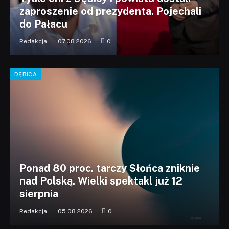
zaproszenie od prezydenta. Pojechali
do Pałacu
Redakcja
07.08.2026
0
DĘBICA
Ponad 80 proc. tarczy Słońca zniknie
nad Polską. Wielki spektakl już 12
sierpnia
Redakcja
05.08.2026
0