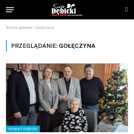
Strona główna
»
Gołęczyna
PRZEGLĄDANIE:
GOŁĘCZYNA
POWIAT DĘBICKI