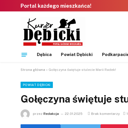
Portal każdego mieszkańca!
Dębica
Powiat Dębicki
Podkarpaci
Strona główna
»
Gołęczyna świętuje stulecie Marii Radek!
POWIAT DĘBICKI
Gołęczyna świętuje stu
przez
Redakcja
22.01.2025
Brak komentarzy