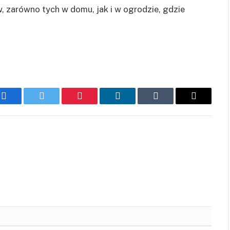
, zarówno tych w domu, jak i w ogrodzie, gdzie
Facebook
Twitter
Pinterest
LinkedIn
Tumblr
Email