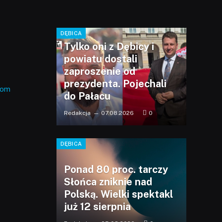
DĘBICA
Tylko oni z Dębicy i
powiatu dostali
zaproszenie od
prezydenta. Pojechali
com
do Pałacu
Redakcja
07.08.2026
0
DĘBICA
Ponad 80 proc. tarczy
Słońca zniknie nad
Polską. Wielki spektakl
już 12 sierpnia