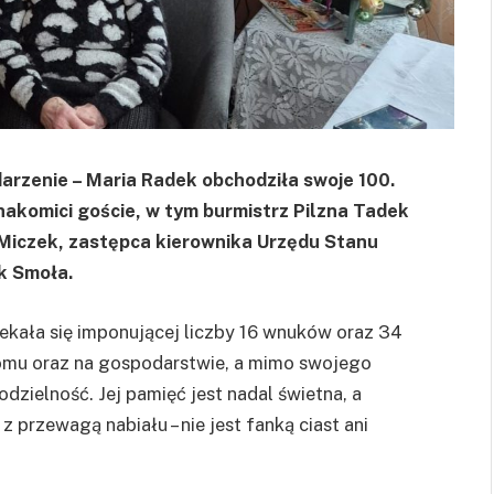
arzenie – Maria Radek obchodziła swoje 100.
 znakomici goście, w tym burmistrz Pilzna Tadek
Miczek, zastępca kierownika Urzędu Stanu
k Smoła.
zekała się imponującej liczby 16 wnuków oraz 34
domu oraz na gospodarstwie, a mimo swojego
zielność. Jej pamięć jest nadal świetna, a
 przewagą nabiału – nie jest fanką ciast ani