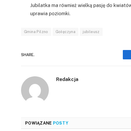
Jubilatka ma również wielką pasję do kwiatów
uprawia poziomki.
Gmina Pilzno
Gołęczyna
jubileusz
SHARE.
Redakcja
POWIĄZANE
POSTY