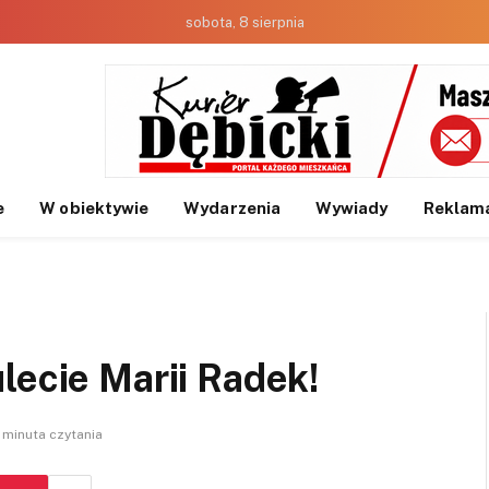
sobota, 8 sierpnia
e
W obiektywie
Wydarzenia
Wywiady
Reklam
lecie Marii Radek!
1 minuta czytania