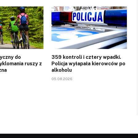
yczny do
359 kontroli i cztery wpadki.
yklomania ruszy z
Policja wyłapała kierowców po
zna
alkoholu
05.08.2026