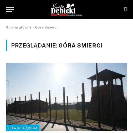
Strona główna
»
Góra Smierci
PRZEGLĄDANIE:
GÓRA SMIERCI
POWIAT DĘBICKI