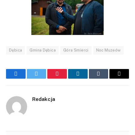
Dębica
Gmina Dębica
Góra Smierci
Noc Muzeów
Facebook
Twitter
Pinterest
LinkedIn
Tumblr
Email
Redakcja