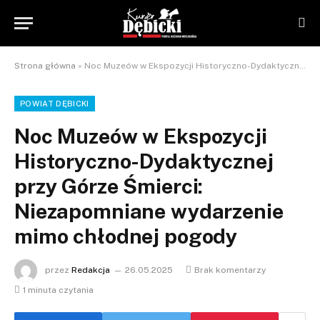
Strona główna
»
Noc Muzeów w Ekspozycji Historyczno-Dydaktycznej przy Górze Śmierci: Niezapomniane wydarzenie mimo chłodnej pogody
POWIAT DĘBICKI
Noc Muzeów w Ekspozycji
Historyczno-Dydaktycznej
przy Górze Śmierci:
Niezapomniane wydarzenie
mimo chłodnej pogody
przez
Redakcja
26.05.2025
Brak komentarzy
1 minuta czytania