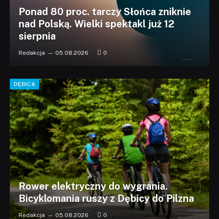
Ponad 80 proc. tarczy Słońca zniknie
nad Polską. Wielki spektakl już 12
sierpnia
Redakcja
05.08.2026
0
DĘBICA
Rower elektryczny do wygrania.
Bicyklomania ruszy z Dębicy do Pilzna
Redakcja
05.08.2026
0