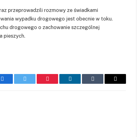
 oraz przeprowadzili rozmowy ze świadkami
wania wypadku drogowego jest obecnie w toku.
ruchu drogowego o zachowanie szczególnej
a pieszych.
Facebook
Twitter
Pinterest
LinkedIn
Tumblr
Email