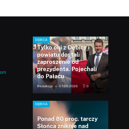
DĘBICA
Tylko oni z Dębicy i
powiatu dostali
zaproszenie od
prezydenta. Pojechali
com
do Pałacu
Redakcja
07.08.2026
0
DĘBICA
Ponad 80 proc. tarczy
Słońca zniknie nad