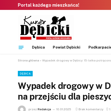
Portal każdego mieszkańca!
Dębica
Powiat Dębicki
Podkarpaci
Strona główna
»
Wypadek drogowy w Dębicy: 15-latka potrącona 
DĘBICA
Wypadek drogowy w Dęb
na przejściu dla pieszy
przez
Redakcja
10.01.2025
Brak komentarzy
1