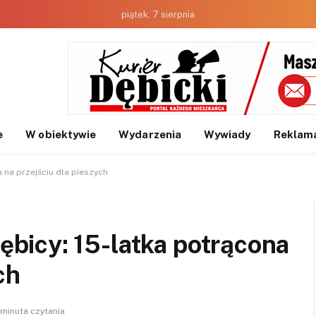
piątek, 7 sierpnia
e
W obiektywie
Wydarzenia
Wywiady
Reklam
na przejściu dla pieszych
icy: 15-latka potrącona
ch
 minuta czytania