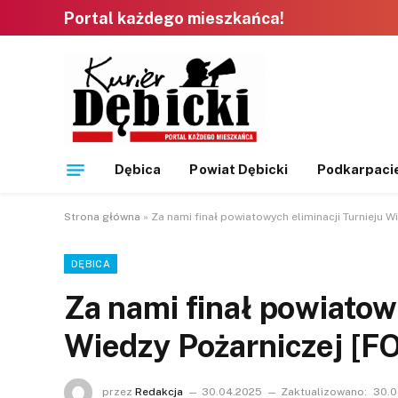
Portal każdego mieszkańca!
Dębica
Powiat Dębicki
Podkarpaci
Strona główna
»
Za nami finał powiatowych eliminacji Turnieju W
DĘBICA
Za nami finał powiatow
Wiedzy Pożarniczej [F
przez
Redakcja
30.04.2025
Zaktualizowano:
30.0