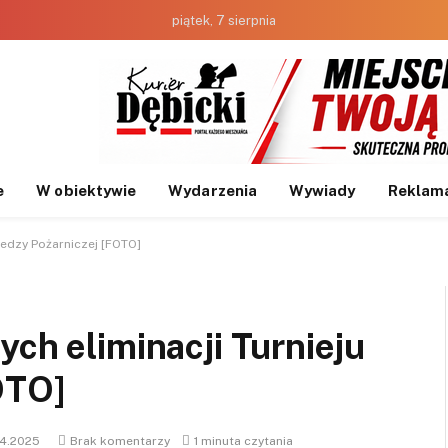
piątek, 7 sierpnia
e
W obiektywie
Wydarzenia
Wywiady
Reklam
iedzy Pożarniczej [FOTO]
ych eliminacji Turnieju
OTO]
4.2025
Brak komentarzy
1 minuta czytania