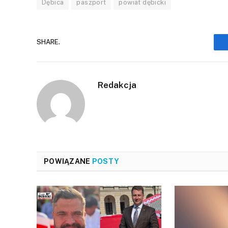
Dębica
paszport
powiat dębicki
SHARE.
Redakcja
POWIĄZANE
POSTY