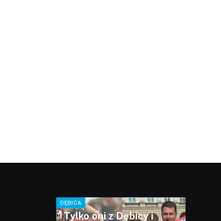
DĘBICA
Tylko oni z Dębicy i