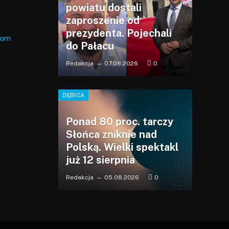
powiatu dostali
zaproszenie od
prezydenta. Pojechali
com
do Pałacu
Redakcja
07.08.2026
0
DĘBICA
Ponad 80 proc. tarczy
Słońca zniknie nad
Polską. Wielki spektakl
już 12 sierpnia
Redakcja
05.08.2026
0